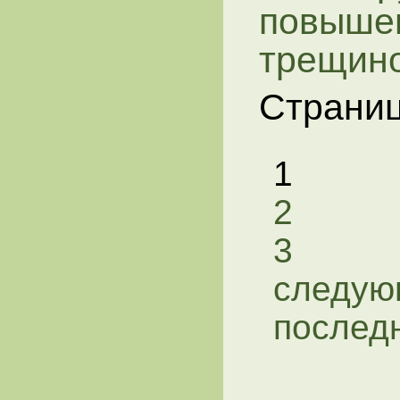
повышен
трещино
Страни
1
2
3
следую
послед