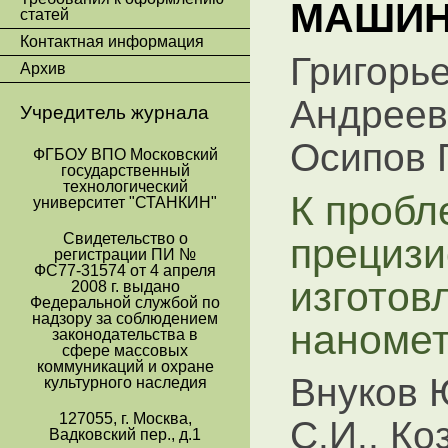
МАШИН
статей
Контактная информация
Григорье
Архив
Андреев 
Учредитель журнала
Осипов 
ФГБОУ ВПО Московский
государственный
технологический
К пробл
университет "СТАНКИН"
прецизи
Свидетельство о
регистрации ПИ №
ФС77-31574 от 4 апреля
изготов
2008 г. выдано
Федеральной службой по
надзору за соблюдением
наномет
законодательства в
сфере массовых
коммуникаций и охране
Внуков 
культурного наследия
127055, г. Москва,
С.И., Ко
Вадковский пер., д.1