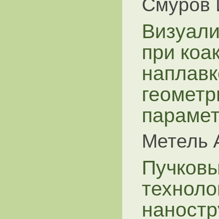
Смуров 
Визуали
при коа
наплавк
геометр
парамет
Метель 
Пучковы
техноло
наностр