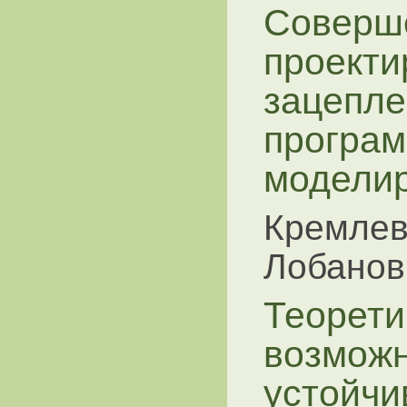
Соверш
проекти
зацепле
програм
модели
Кремлева
Лобанов
Теорети
возможн
устойчи