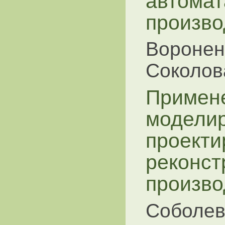
автомат
произво
Вороненк
Соколов
Примен
моделир
проекти
реконст
произво
Соболев 