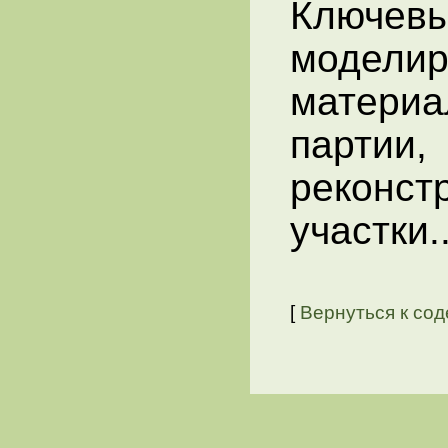
Ключев
модели
матери
парти
реконст
участки.
[
Вернуться к со