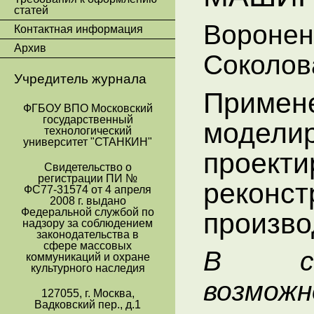
статей
Воронен
Контактная информация
Архив
Соколов
Учредитель журнала
Примен
ФГБОУ ВПО Московский
государственный
моделир
технологический
университет "СТАНКИН"
проекти
Свидетельство о
регистрации ПИ №
реконст
ФС77-31574 от 4 апреля
2008 г. выдано
Федеральной службой по
произво
надзору за соблюдением
законодательства в
сфере массовых
В ст
коммуникаций и охране
культурного наследия
возмо
127055, г. Москва,
Вадковский пер., д.1