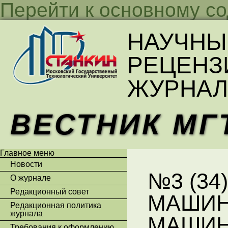
Перейти к основному с
НАУЧНЫ
РЕЦЕНЗ
ЖУРНАЛ
ВЕСТНИК МГ
Главное меню
Новости
№3 (34)
О журнале
Редакционный совет
МАШИН
Редакционная политика
журнала
МАШИН
Требования к оформлению