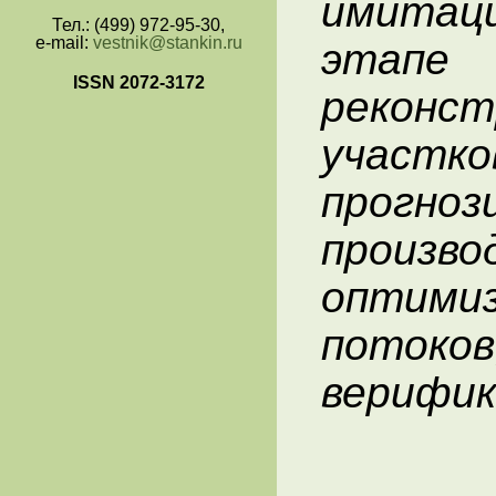
имитаци
Тел.: (499) 972-95-30,
e-mail:
vestnik@stankin.ru
этапе
ISSN 2072-3172
реконст
уча
прогно
произв
оптим
пото
верифик