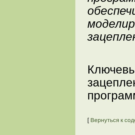
обеспе
модел
зацепле
Ключе
зацепл
програм
[
Вернуться к со