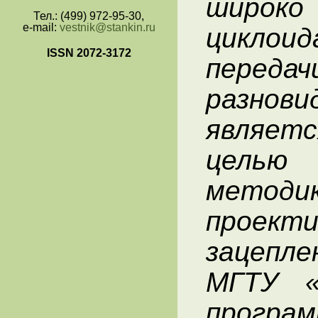
широ
Тел.: (499) 972-95-30,
e-mail:
vestnik@stankin.ru
цикло
ISSN 2072-3172
пере
разно
являетс
целью
методи
проек
зацепле
МГТУ «
прогр