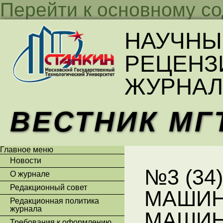
Перейти к основному с
НАУЧНЫ
РЕЦЕНЗ
ЖУРНАЛ
ВЕСТНИК МГ
Главное меню
Новости
№3 (34)
О журнале
Редакционный совет
МАШИН
Редакционная политика
журнала
МАШИН
Требования к оформлению