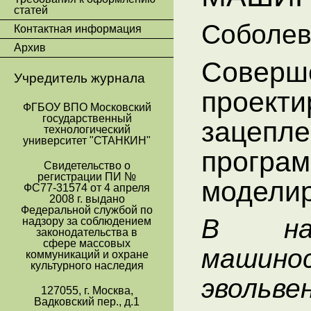
статей
Соболев 
Контактная информация
Архив
Соверш
Учредитель журнала
проекти
ФГБОУ ВПО Московский
государственный
зацепле
технологический
университет "СТАНКИН"
програм
Свидетельство о
регистрации ПИ №
модели
ФС77-31574 от 4 апреля
2008 г. выдано
Федеральной службой по
В на
надзору за соблюдением
законодательства в
сфере массовых
маши
коммуникаций и охране
культурного наследия
эволь
127055, г. Москва,
Вадковский пер., д.1