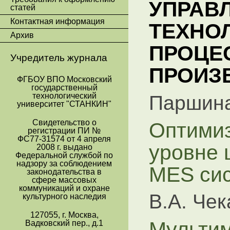
УПРАВ
статей
Контактная информация
ТЕХНО
Архив
ПРОЦЕ
Учредитель журнала
ПРОИЗ
ФГБОУ ВПО Московский
государственный
технологический
Паршина
университет "СТАНКИН"
Оптимиз
Свидетельство о
регистрации ПИ №
ФС77-31574 от 4 апреля
уровне 
2008 г. выдано
Федеральной службой по
надзору за соблюдением
MES си
законодательства в
сфере массовых
коммуникаций и охране
В.А. Че
культурного наследия
127055, г. Москва,
Мультим
Вадковский пер., д.1