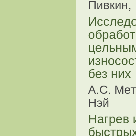
Пивкин, 
Исследо
обработ
цельным
износос
без них
А.С. Мет
Нэй
Нагрев 
быстры