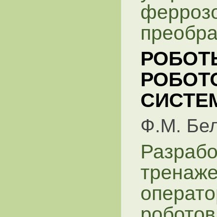
ферроз
преобра
РОБОТ
РОБОТ
СИСТЕ
Ф.М. Бе
Разрабо
тренаже
операт
роботов