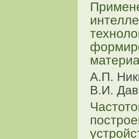
Примен
интелле
техноло
формир
матери
А.П. Ник
В.И. Да
Частото
построе
устройс