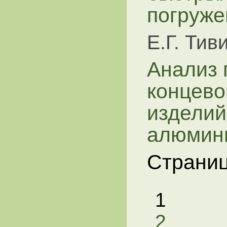
погруже
Е.Г. Тив
Анализ 
концево
изделий
алюмини
Страни
1
2