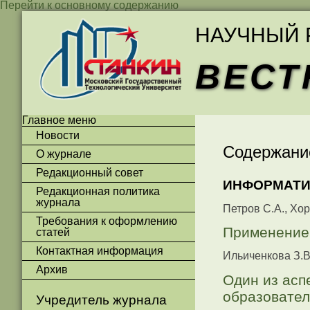
Перейти к основному содержанию
НАУЧНЫЙ 
ВЕСТ
Главное меню
Новости
Содержани
О журнале
Редакционный совет
ИНФОРМАТИ
Редакционная политика
журнала
Петров С.А., Хор
Требования к оформлению
Применение
статей
Контактная информация
Ильиченкова З.В
Архив
Один из асп
образовател
Учредитель журнала