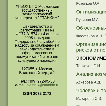
Козелков О.А.
ФГБОУ ВПО Московский
государственный
Оптимизация
технологический
университет "СТАНКИН"
Русинов М.А.
Свидетельство о
Об основных
регистрации ПИ №
ФС77-31574 от 4 апреля
Феофанов А.Н., 
2008 г. выдано
Федеральной службой по
Организацио
надзору за соблюдением
законодательства в
рисков от п
сфере массовых
коммуникаций и охране
ЭКОНОМИЧЕ
культурного наследия
Толкачев О.И.
127055, г. Москва,
Вадковский пер., д.1
Анализ возм
Тел.: (499) 972-95-30,
Аскерова А.Д.
e-mail:
vestnik@stankin.ru
Человек и т
ISSN 2072-3172
Макарова С.Э.