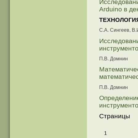
Исследовани
Arduino в д
ТЕХНОЛОГИ
С.А. Сингеев, В.
Исследовани
инструменто
П.В. Домнин
Математичес
математичес
П.В. Домнин
Определение
инструменто
Страницы
1