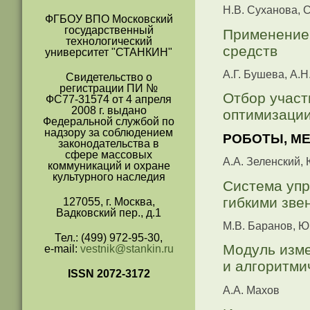
Н.В. Суханова, 
ФГБОУ ВПО Московский
государственный
Применение 
технологический
средств
университет "СТАНКИН"
А.Г. Бушева, А.
Свидетельство о
регистрации ПИ №
Отбор участ
ФС77-31574 от 4 апреля
2008 г. выдано
оптимизаци
Федеральной службой по
надзору за соблюдением
РОБОТЫ, М
законодательства в
сфере массовых
А.А. Зеленский, 
коммуникаций и охране
культурного наследия
Система уп
гибкими зве
127055, г. Москва,
Вадковский пер., д.1
М.B. Баранов, Ю
Тел.: (499) 972-95-30,
Модуль изме
e-mail:
vestnik@stankin.ru
и алгоритми
ISSN 2072-3172
А.А. Махов