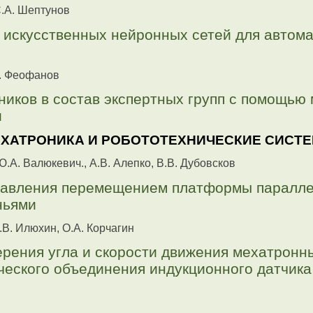
С.А. Шептунов
искусственных нейронных сетей для автом
Н. Феофанов
ников в состав экспертных групп с помощью
и
ЕХАТРОНИКА И РОБОТОТЕХНИЧЕСКИЕ СИСТ
Ю.А. Валюкевич., А.В. Алепко, В.В. Дубовсков
равления перемещением платформы паралле
ньями
.В. Илюхин, О.А. Корчагин
рения угла и скорости движения мехатронны
ческого объединения индукционного датчик