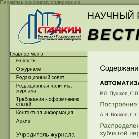
Перейти к основному содержанию
НАУЧНЫЙ 
ВЕСТ
Главное меню
Новости
Содержани
О журнале
Редакционный совет
АВТОМАТИЗ
Редакционная политика
журнала
Р.Л. Пушков, С.
Требования к оформлению
Построение 
статей
Контактная информация
А.Э. Волков, С.
Архив
Распределен
зубчатой пе
Учредитель журнала