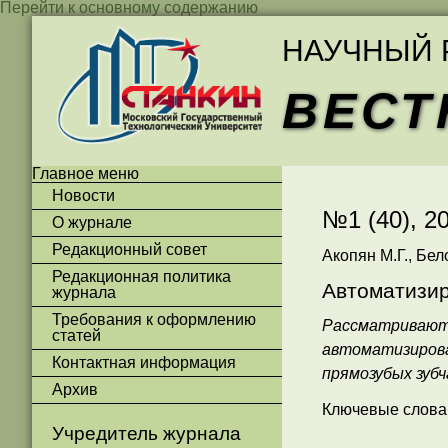
Перейти к основному содержанию
НАУЧНЫЙ 
ВЕСТ
Главное меню
Новости
№1 (40),
О журнале
Редакционный совет
Акопян М.Г., Бел
Редакционная политика
Автоматизир
журнала
Требования к оформлению
Рассматриваю
статей
автоматизиров
Контактная информация
прямозубых зубч
Архив
Ключевые слова:
Учредитель журнала