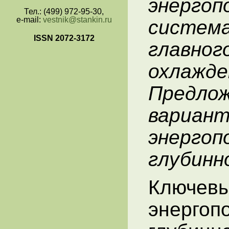
энергоп
Тел.: (499) 972-95-30,
e-mail:
vestnik@stankin.ru
систем
ISSN 2072-3172
главно
охлаж
Предло
вариан
энерг
глубинн
Клю
энергоп