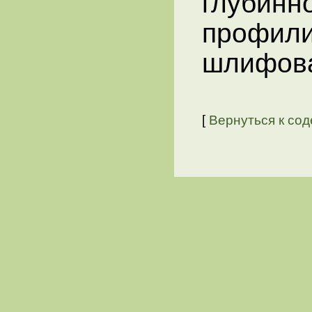
глуби
профи
шлифова
[
Вернуться к со