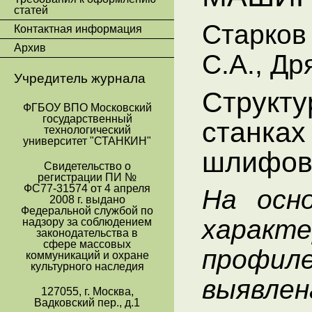
статей
Старков
Контактная информация
Архив
С.А., Др
Учредитель журнала
Структу
ФГБОУ ВПО Московский
государственный
станках
технологический
университет "СТАНКИН"
шлифова
Свидетельство о
регистрации ПИ №
ФС77-31574 от 4 апреля
На осно
2008 г. выдано
Федеральной службой по
характ
надзору за соблюдением
законодательства в
сфере массовых
профил
коммуникаций и охране
культурного наследия
выявл
127055, г. Москва,
Вадковский пер., д.1