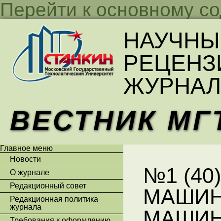
Перейти к основному с
НАУЧНЫ
РЕЦЕНЗ
ЖУРНАЛ
ВЕСТНИК МГ
Главное меню
Новости
№1 (40)
О журнале
Редакционный совет
МАШИН
Редакционная политика
журнала
МАШИН
Требования к оформлению